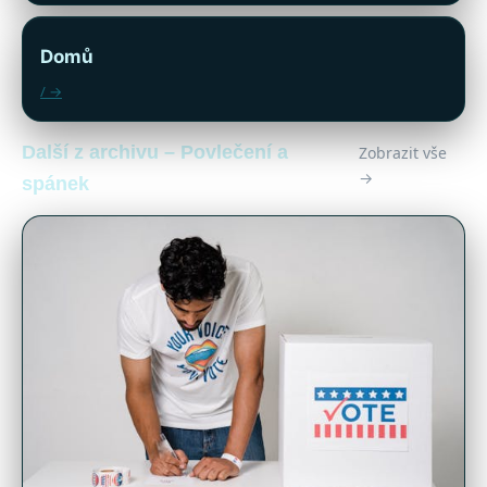
Domů
/ →
Další z archivu – Povlečení a
Zobrazit vše
→
spánek