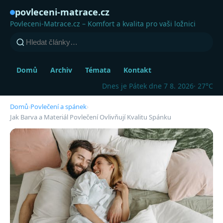
povleceni-matrace.cz
Povleceni-Matrace.cz – Komfort a kvalita pro vaši ložnici
Domů
Archiv
Témata
Kontakt
Dnes je Pátek dne 7 8. 2026
· 27°C
Domů
›
Povlečení a spánek
›
Jak Barva a Materiál Povlečení Ovlivňují Kvalitu Spánku