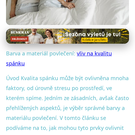
Povlečení a spánek
Jak Barva a Materiál Povlečení
Barva a materiál povlečení:
vliv na kvalitu
Ovlivňují Kvalitu Spánku
spánku
4. 8. 2025
· 4 min čtení · Autor: Veronika Černá
Úvod Kvalita spánku může být ovlivněna mnoha
faktory, od úrovně stresu po prostředí, ve
kterém spíme. Jedním ze zásadních, avšak často
přehlížených aspektů, je výběr správné barvy a
materiálu povlečení. V tomto článku se
podíváme na to, jak mohou tyto prvky ovlivnit