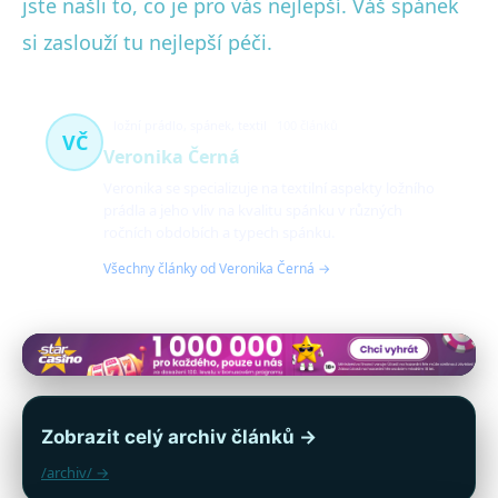
jste našli to, co je pro vás nejlepší. Váš spánek
si zaslouží tu nejlepší péči.
ložní prádlo, spánek, textil
100 článků
VČ
Veronika Černá
Veronika se specializuje na textilní aspekty ložního
prádla a jeho vliv na kvalitu spánku v různých
ročních obdobích a typech spánku.
Všechny články od Veronika Černá →
Zobrazit celý archiv článků →
/archiv/ →