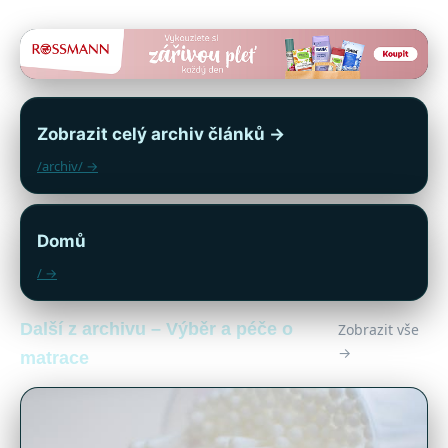
Zobrazit celý archiv článků →
/archiv/ →
Domů
/ →
Další z archivu – Výběr a péče o
Zobrazit vše
→
matrace