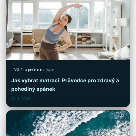
Výběr a péče o matrace
Jak vybrat matraci: Průvodce pro zdravý a
pohodlný spánek
13. 1. 2026