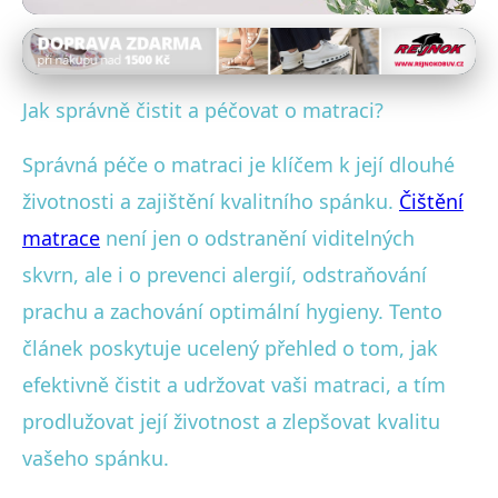
Výběr a péče o matrace
Jak na čistou matraci? Tipy pro
Jak správně čistit a péčovat o matraci?
dlouhý život a zdravý spánek!
Správná péče o matraci je klíčem k její dlouhé
16. 10. 2025
· 4 min čtení · Autor: Lukáš Sedláček
životnosti a zajištění kvalitního spánku.
Čištění
matrace
není jen o odstranění viditelných
skvrn, ale i o prevenci alergií, odstraňování
prachu a zachování optimální hygieny. Tento
článek poskytuje ucelený přehled o tom, jak
efektivně čistit a udržovat vaši matraci, a tím
prodlužovat její životnost a zlepšovat kvalitu
vašeho spánku.