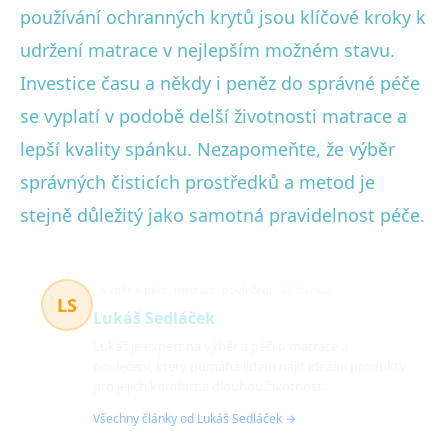
používání ochranných krytů jsou klíčové kroky k
udržení matrace v nejlepším možném stavu.
Investice času a někdy i peněz do správné péče
se vyplatí v podobě delší životnosti matrace a
lepší kvality spánku. Nezapomeňte, že výběr
správných čisticích prostředků a metod je
stejně důležitý jako samotná pravidelnost péče.
výběr a péče, matrace, povlečení
63 článků
LS
Lukáš Sedláček
Lukáš je expert na výběr a péči o matrace a
povlečení, který pomáhá lidem najít ideální produkty
pro jejich komfort a dlouhou životnost.
Všechny články od Lukáš Sedláček →