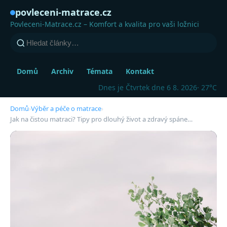
povleceni-matrace.cz
Povleceni-Matrace.cz – Komfort a kvalita pro vaši ložnici
Domů
Archiv
Témata
Kontakt
Dnes je Čtvrtek dne 6 8. 2026
· 27°C
Domů
›
Výběr a péče o matrace
›
Jak na čistou matraci? Tipy pro dlouhý život a zdravý spáne…