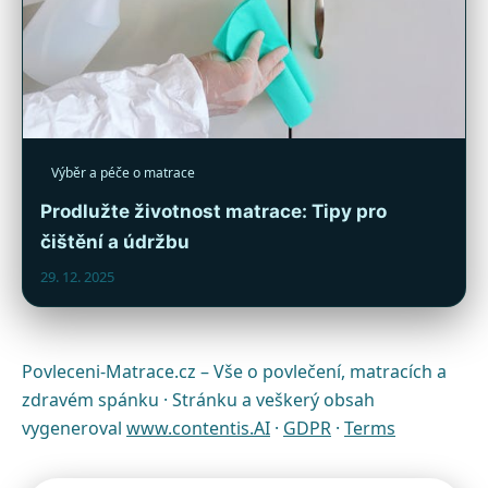
Výběr a péče o matrace
Prodlužte životnost matrace: Tipy pro
čištění a údržbu
29. 12. 2025
Povleceni-Matrace.cz – Vše o povlečení, matracích a
zdravém spánku · Stránku a veškerý obsah
vygeneroval
www.contentis.AI
·
GDPR
·
Terms