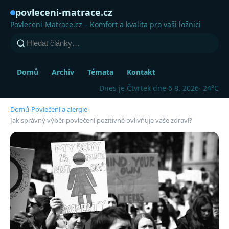
povleceni-matrace.cz
Povleceni-Matrace.cz – Komfort a kvalita pro vaši ložnici
Domů
Archiv
Témata
Kontakt
Dnes je Čtvrtek dne 6 8. 2026
· 24°C
Domů
›
Povlečení a alergie
›
Jak správný výběr povlečení pozitivně ovlivňuje vaše zdraví?