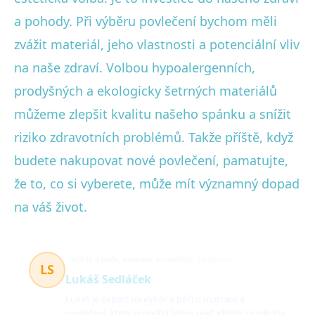
a pohody. Při výběru povlečení bychom měli
zvážit materiál, jeho vlastnosti a potenciální vliv
na naše zdraví. Volbou hypoalergenních,
prodyšných a ekologicky šetrných materiálů
můžeme zlepšit kvalitu našeho spánku a snížit
riziko zdravotních problémů. Takže příště, když
budete nakupovat nové povlečení, pamatujte,
že to, co si vyberete, může mít významný dopad
na váš život.
výběr a péče, matrace, povlečení
63 článků
LS
Lukáš Sedláček
Lukáš je expert na výběr a péči o matrace a
povlečení, který pomáhá lidem najít ideální produkty