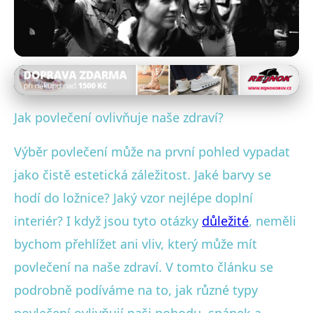
Povlečení a alergie
Jak správný výběr povlečení
Jak povlečení ovlivňuje naše zdraví?
pozitivně ovlivňuje vaše
Výběr povlečení může na první pohled vypadat
zdraví?
jako čistě estetická záležitost. Jaké barvy se
24. 1. 2026
· 4 min čtení · Autor: Lukáš Sedláček
hodí do ložnice? Jaký vzor nejlépe doplní
interiér? I když jsou tyto otázky
důležité
, neměli
bychom přehlížet ani vliv, který může mít
povlečení na naše zdraví. V tomto článku se
podrobně podíváme na to, jak různé typy
povlečení ovlivňují naši pohodu, spánek a