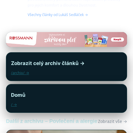
pro jejich komfort a dlouhou životnost.
Všechny články od Lukáš Sedláček →
Zobrazit celý archiv článků →
/archiv/ →
Domů
/ →
Další z archivu – Povlečení a alergie
Zobrazit vše →