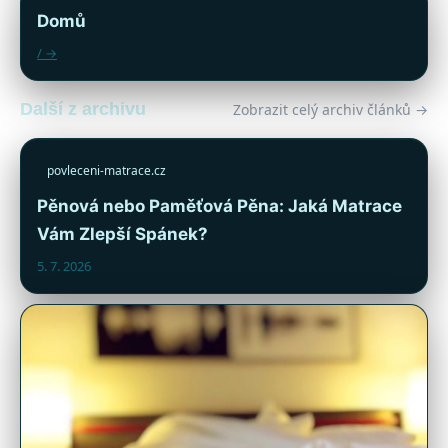
Domů
/ →
Další z archivu
Zobrazit celý archiv článků →
povleceni-matrace.cz
Pěnová nebo Paměťová Pěna: Jaká Matrace
Vám Zlepší Spánek?
5. 7. 2026