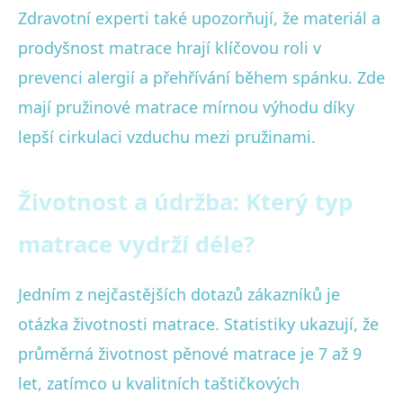
Zdravotní experti také upozorňují, že materiál a
prodyšnost matrace hrají klíčovou roli v
prevenci alergií a přehřívání během spánku. Zde
mají pružinové matrace mírnou výhodu díky
lepší cirkulaci vzduchu mezi pružinami.
Životnost a údržba: Který typ
matrace vydrží déle?
Jedním z nejčastějších dotazů zákazníků je
otázka životnosti matrace. Statistiky ukazují, že
průměrná životnost pěnové matrace je 7 až 9
let, zatímco u kvalitních taštičkových