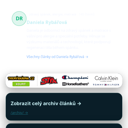
zdravý spánek, alergie, matrace
145 článků
DR
Daniela Rybářová
Daniela je odbornicí na zdravý spánek a matrace s
vášní pro alergie a speciální potřeby. Věnuje se
výzkumu materiálů a technologií, které podporují
regeneraci těla během spánku.
Všechny články od Daniela Rybářová →
Zobrazit celý archiv článků →
/archiv/ →