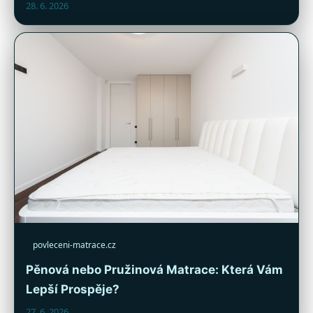
28. 6. 2026
povleceni-matrace.cz
Pěnová nebo Pružinová Matrace: Která Vám
Lepší Prospěje?
27. 6. 2026