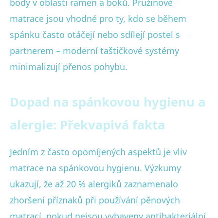
body v oblasti ramen a boků. Pružinové
matrace jsou vhodné pro ty, kdo se během
spánku často otáčejí nebo sdílejí postel s
partnerem – moderní taštičkové systémy
minimalizují přenos pohybu.
Dopad na spánkovou hygienu a
alergie: Překvapivá fakta
Jedním z často opomíjených aspektů je vliv
matrace na spánkovou hygienu. Výzkumy
ukazují, že až 20 % alergiků zaznamenalo
zhoršení příznaků při používání pěnových
matrací, pokud nejsou vybaveny antibakteriální