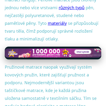
jednou nebo více vrstvami
různých typů
pěn,
nejčastěji polyuretanové, studené nebo
paměťové pěny. Tyto
materiály
se přizpůsobují
tvaru těla, čímž podporují správné rozložení
tlaku a minimalizují otlaky.
Pružinové matrace naopak využívají systém
kovových pružin, které zajišťují pružnost a
podporu. Nejmodernější variantou jsou
taštičkové matrace, kde je každá pružina
uložena samostatně v textilním sáčku. Tím se
zvyšuje bodová elasticita a matrace lépe