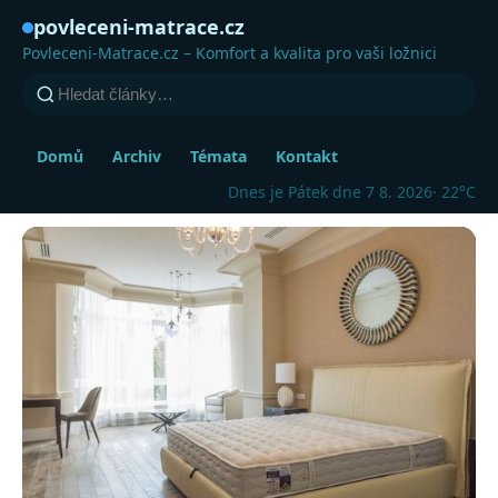
povleceni-matrace.cz
Povleceni-Matrace.cz – Komfort a kvalita pro vaši ložnici
Domů
Archiv
Témata
Kontakt
Dnes je Pátek dne 7 8. 2026
· 22°C