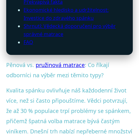
Překvapivá fakta
Ekonomické hledisko a udržitelnost:
Investice do zdravého spánku
Shrnutí: Vědecká doporučení pro výběr
správné matrace
FAQ
Pěnová vs.
pružinová matrace
: Co říkají
odborníci na výběr mezi těmito typy?
Kvalita spánku ovlivňuje náš každodenní život
více, než si často připouštíme. Vědci potvrzují,
že až 30 % populace trpí problémy se spánkem,
přičemž špatná volba matrace bývá častým
viníkem. Dnešní trh nabízí nepřeberné množství