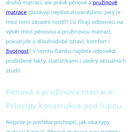
druhů matrací, ale právě pěnové a
pružinové
matrace
zůstávají nejdiskutovanějšími. Jaký je
mezi nimi zásadní rozdíl? Co říkají odborníci na
výběr mezi pěnovou a pružinovou matrací,
pokud jde o dlouhodobé zdraví, komfort i
životnost
? V tomto článku najdete odpovědi
podložené fakty, statistikami i závěry aktuálních
studií.
Pěnová a pružinová matrace:
Principy konstrukce pod lupou
Nejprve je potřeba pochopit, jak oba typy
matrací fungují. Pěnové matrace jsou tvořeny