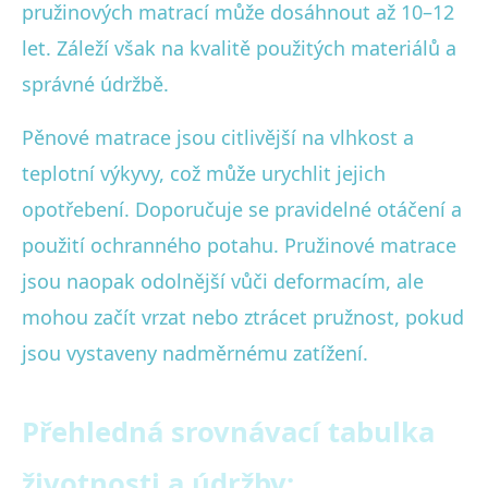
pružinových matrací může dosáhnout až 10–12
let. Záleží však na kvalitě použitých materiálů a
správné údržbě.
Pěnové matrace jsou citlivější na vlhkost a
teplotní výkyvy, což může urychlit jejich
opotřebení. Doporučuje se pravidelné otáčení a
použití ochranného potahu. Pružinové matrace
jsou naopak odolnější vůči deformacím, ale
mohou začít vrzat nebo ztrácet pružnost, pokud
jsou vystaveny nadměrnému zatížení.
Přehledná srovnávací tabulka
životnosti a údržby: