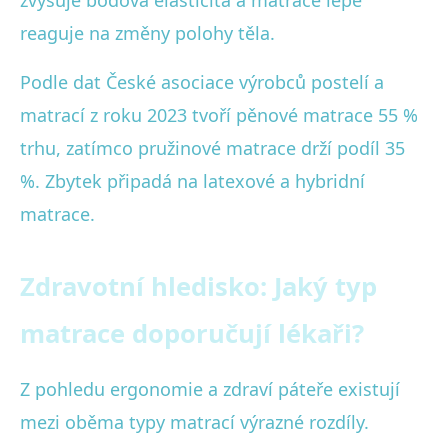
reaguje na změny polohy těla.
Podle dat České asociace výrobců postelí a
matrací z roku 2023 tvoří pěnové matrace 55 %
trhu, zatímco pružinové matrace drží podíl 35
%. Zbytek připadá na latexové a hybridní
matrace.
Zdravotní hledisko: Jaký typ
matrace doporučují lékaři?
Z pohledu ergonomie a zdraví páteře existují
mezi oběma typy matrací výrazné rozdíly.