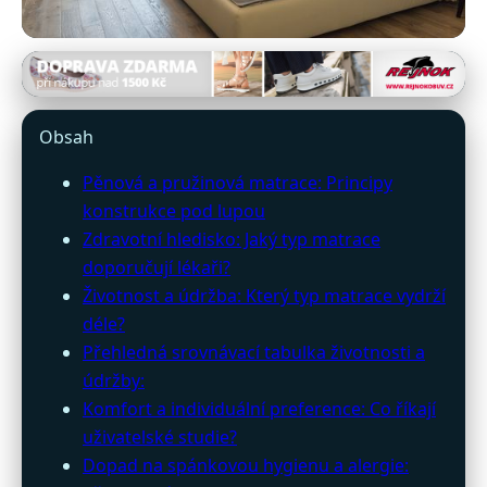
povleceni-matrace.cz
Jak Vybrat Matraci: Expertní
Obsah
Porovnání Pěnových a
Pěnová a pružinová matrace: Principy
Pružinových Modelů
konstrukce pod lupou
Zdravotní hledisko: Jaký typ matrace
24. 6. 2026
· 8 min čtení · Autor: Daniela Rybářová
doporučují lékaři?
Životnost a údržba: Který typ matrace vydrží
déle?
Přehledná srovnávací tabulka životnosti a
údržby:
Komfort a individuální preference: Co říkají
uživatelské studie?
Dopad na spánkovou hygienu a alergie: