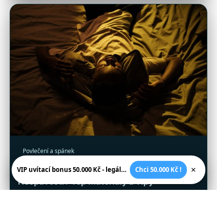
Povlečení a spánek
Jaké Povlečení Zlepší Spánek Při
×
VIP uvítací bonus 50.000 Kč - legální české kasíno
Chci 50.000 Kč !
Nespavosti? Top Materiály a Tipy
13. 2. 2026