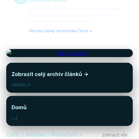
Veronika se specializuje na textilní aspekty ložního
prádla a jeho vliv na kvalitu spánku v různých
ročních obdobích a typech spánku.
Všechny články od Veronika Černá →
Zobrazit celý archiv článků →
/archiv/ →
Domů
/ →
Další z archivu – Povlečení a
Zobrazit vše