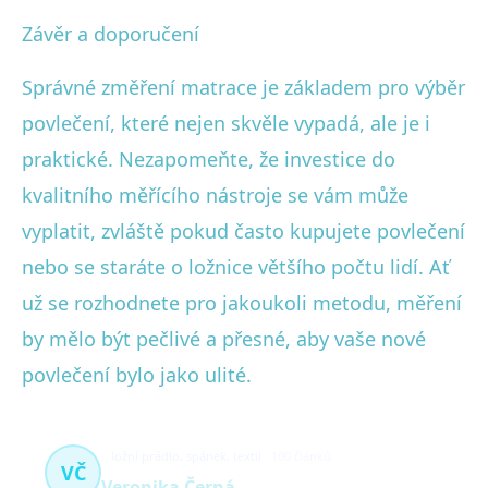
Závěr a doporučení
Správné změření matrace je základem pro výběr
povlečení, které nejen skvěle vypadá, ale je i
praktické. Nezapomeňte, že investice do
kvalitního měřícího nástroje se vám může
vyplatit, zvláště pokud často kupujete povlečení
nebo se staráte o ložnice většího počtu lidí. Ať
už se rozhodnete pro jakoukoli metodu, měření
by mělo být pečlivé a přesné, aby vaše nové
povlečení bylo jako ulité.
ložní prádlo, spánek, textil
100 článků
VČ
Veronika Černá