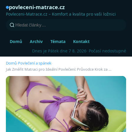
povleceni-matrace.cz
Povleceni-Matrace.cz – Komfort a kvalita pro vaši ložnici
Domů
Archiv
Témata
Kontakt
Dnes je Pátek dne 7 8. 2026
· Počasí nedostupné
Domů
›
Povlečení a spánek
›
Jak Změřit Matraci pro Ideální Povlečení: Průvodce Krok za …