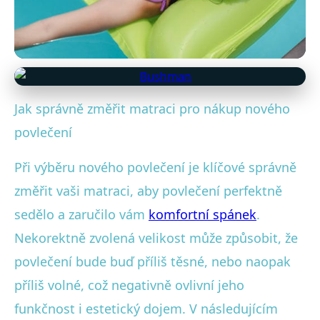
Povlečení a spánek
Jak správně změřit matraci pro nákup nového
Jak Změřit Matraci pro Ideální
povlečení
Povlečení: Průvodce Krok za
Při výběru nového povlečení je klíčové správně
Krokem
změřit vaši matraci, aby povlečení perfektně
18. 6. 2025
· 4 min čtení · Autor: Veronika Černá
sedělo a zaručilo vám
komfortní spánek
.
Nekorektně zvolená velikost může způsobit, že
povlečení bude buď příliš těsné, nebo naopak
příliš volné, což negativně ovlivní jeho
funkčnost i estetický dojem. V následujícím