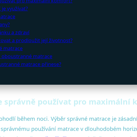
oužívat pro maximální komfort?
je využívat?
matrace
rany?
ánku a zdraví
at a prodloužit její životnost?
né matrace
 z oboustranné matrace
ustranné matrace přinese?
e správně používat pro maximální 
pohodlí během noci. Výběr správné matrace je zásadn
i správnému používání matrace v dlouhodobém horiz