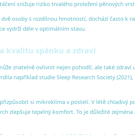
áčení snižuje riziko trvalého proležení pěnových vrst
jí dvě osoby s rozdílnou hmotností, dochází často k
ce vydrží déle v optimálním stavu.
a kvalitu spánku a zdraví
e znatelně ovlivnit nejen pohodlí, ale také zdraví u
dila například studie Sleep Research Society (2021),
 přizpůsobit si mikroklima v posteli. V létě chladivý
rch zlepšuje tepelný komfort. To je důležité zejména 