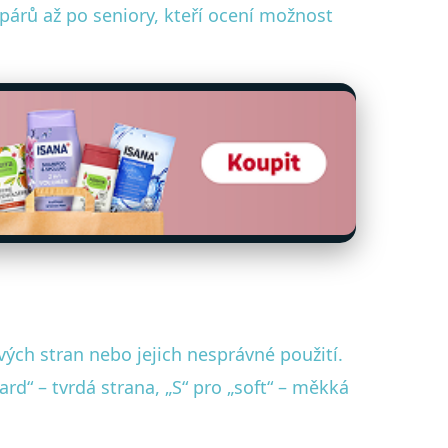
árů až po seniory, kteří ocení možnost
ých stran nebo jejich nesprávné použití.
d“ – tvrdá strana, „S“ pro „soft“ – měkká