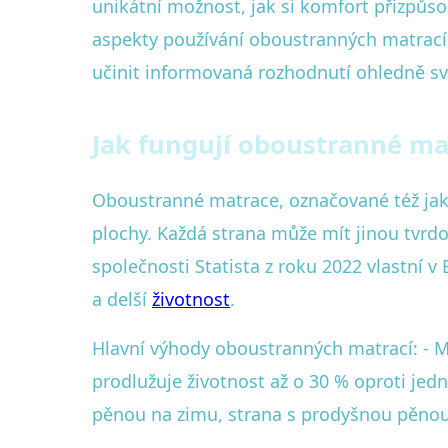
unikátní možnost, jak si komfort přizpůs
aspekty používání oboustranných matrací,
učinit informovaná rozhodnutí ohledně s
Jak fungují oboustranné mat
Oboustranné matrace, označované též jako
plochy. Každá strana může mít jinou tvrdo
společnosti Statista z roku 2022 vlastní v
a delší
životnost
.
Hlavní výhody oboustranných matrací: - M
prodlužuje životnost až o 30 % oproti j
pěnou na zimu, strana s prodyšnou pěnou