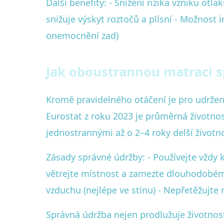
Další benefity: - Snížení rizika vzniku ot
snižuje výskyt roztočů a plísní - Možnost 
onemocnění zad)
Jak oboustrannou matraci sp
Kromě pravidelného otáčení je pro udržen
Eurostat z roku 2023 je průměrná životnos
jednostrannými až o 2–4 roky delší životno
Zásady správné údržby: - Používejte vždy k
větrejte místnost a zamezte dlouhodobému
vzduchu (nejlépe ve stínu) - Nepřetěžujt
Správná údržba nejen prodlužuje životnost,