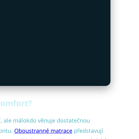
komfort?
í, ale málokdo věnuje dostatečnou
ontu.
Oboustranné matrace
představují