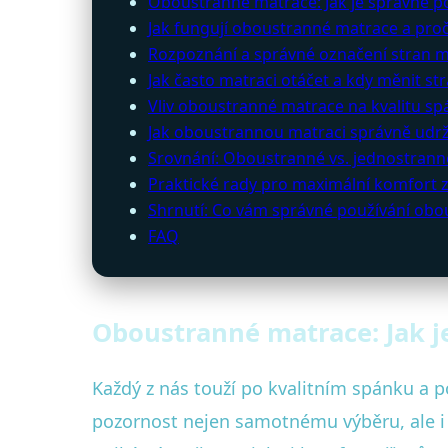
Oboustranné matrace: Jak je správně p
Jak fungují oboustranné matrace a proč 
Rozpoznání a správné označení stran 
Jak často matraci otáčet a kdy měnit st
Vliv oboustranné matrace na kvalitu sp
Jak oboustrannou matraci správně udržov
Srovnání: Oboustranné vs. jednostran
Praktické rady pro maximální komfort
Shrnutí: Co vám správné používání obo
FAQ
Oboustranné matrace: Jak j
Každý z nás touží po kvalitním spánku a 
pozornost nejen samotnému výběru, ale 