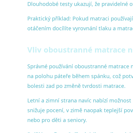
Dlouhodobé testy ukazují, že pravidelné ot
Praktický příklad: Pokud matraci používa
otáčením docílíte vyrovnání tlaku a matra
Vliv oboustranné matrace n
Správné používání oboustranné matrace můž
na polohu páteře během spánku, což potvr
bolesti zad po změně tvrdosti matrace.
Letní a zimní strana navíc nabízí možnost
snižuje pocení, v zimě naopak teplejší pov
nebo pro děti a seniory.