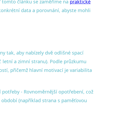
V tomto článku se zaměříme na
praktické
konkrétní data a porovnání, abyste mohli
y tak, aby nabízely dvě odlišné spací
. letní a zimní stranu). Podle průzkumu
tí, přičemž hlavní motivací je variabilita
í potřeby - Rovnoměrnější opotřebení, což
 období (například strana s paměťovou