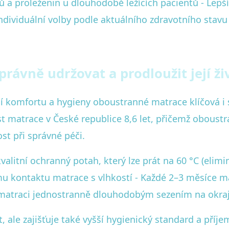
laků a proleženin u dlouhodobě ležících pacientů - Lepš
individuální volby podle aktuálního zdravotního stavu
rávně udržovat a prodloužit její ži
í komfortu a hygieny oboustranné matrace klíčová i 
t matrace v České republice 8,6 let, přičemž oboust
st při správné péči.
valitní ochranný potah, který lze prát na 60 °C (elimin
 kontaktu matrace s vlhkostí - Každé 2–3 měsíce mat
e matraci jednostranně dlouhodobým sezením na okraj
 ale zajišťuje také vyšší hygienický standard a příje