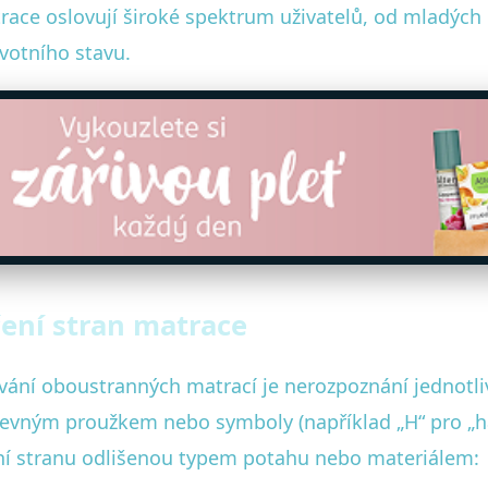
ce oslovují široké spektrum uživatelů, od mladých p
votního stavu.
ení stran matrace
vání oboustranných matrací je nerozpoznání jednotliv
revným proužkem nebo symboly (například „H“ pro „har
imní stranu odlišenou typem potahu nebo materiálem: