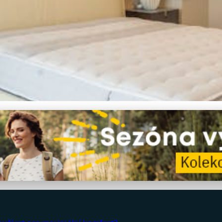
mfort: Průvodce Používá
trací