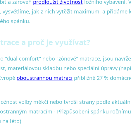
obit a zároveň
prodloužit životnost
ložního vybavení. 
 vysvětlíme, jak z nich vytěžit maximum, a přidáme 
vého spánku.
race a proč je využívat?
 "dual comfort" nebo "zónové" matrace, jsou navržen
st, materiálovou skladbu nebo speciální úpravy (např
 Evropě
oboustrannou matraci
přibližně 27 % domácnos
ožnost volby měkčí nebo tvrdší strany podle aktuáln
ednostranným matracím - Přizpůsobení spánku ročnímu
 na léto)