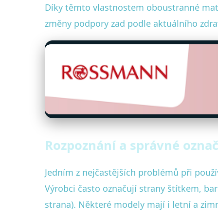
Díky těmto vlastnostem oboustranné matra
změny podpory zad podle aktuálního zdra
Rozpoznání a správné označ
Jedním z nejčastějších problémů při použí
Výrobci často označují strany štítkem, ba
strana). Některé modely mají i letní a z