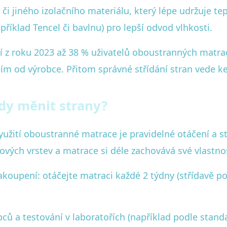
 či jiného izolačního materiálu, který lépe udržuje te
říklad Tencel či bavlnu) pro lepší odvod vlhkosti.
z roku 2023 až 38 % uživatelů oboustranných matrací
ím od výrobce. Přitom správné střídání stran vede ke
kdy měnit strany?
užití oboustranné matrace je pravidelné otáčení a st
vých vrstev a matrace si déle zachovává své vlastnos
koupení: otáčejte matraci každé 2 týdny (střídavě po
bců a testování v laboratořích (například podle stand