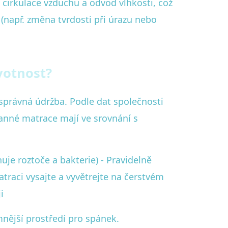
í cirkulace vzduchu a odvod vlhkosti, což
 (např. změna tvrdosti při úrazu nebo
votnost?
správná údržba. Podle dat společnosti
ranné matrace mají ve srovnání s
uje roztoče a bakterie) - Pravidelně
raci vysajte a vyvětrejte na čerstvém
i
mnější prostředí pro spánek.