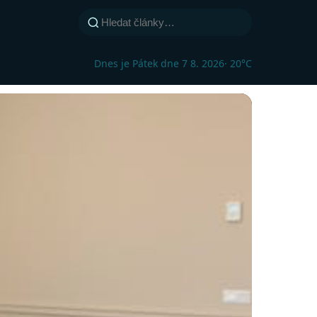
Dnes je Pátek dne 7 8. 2026
· 20°C