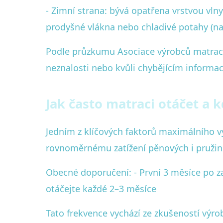
- Zimní strana: bývá opatřena vrstvou vlny
prodyšné vlákna nebo chladivé potahy (nap
Podle průzkumu Asociace výrobců matrací 
neznalosti nebo kvůli chybějícím informac
Jak často matraci otáčet a 
Jedním z klíčových faktorů maximálního vy
rovnoměrnému zatížení pěnových i pružino
Obecné doporučení: - První 3 měsíce po za
otáčejte každé 2–3 měsíce
Tato frekvence vychází ze zkušeností výro