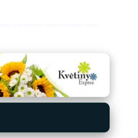
hnologií, které podporují regeneraci těla během spánku.