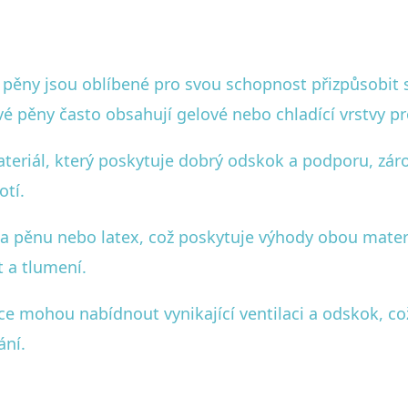
ny jsou oblíbené pro svou schopnost přizpůsobit se 
pěny často obsahují gelové nebo chladící vrstvy pro 
teriál, který poskytuje dobrý odskok a podporu, záro
otí.
a pěnu nebo latex, což poskytuje výhody obou materi
t a tlumení.
 mohou nabídnout vynikající ventilaci a odskok, což 
ání.