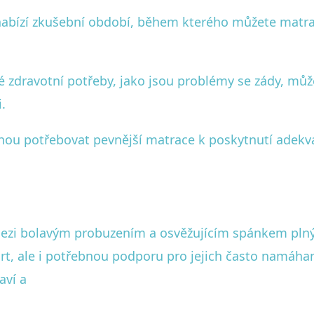
ízí zkušební období, během kterého můžete matraci v
é zdravotní potřeby, jako jsou problémy se zády, mů
.
hou potřebovat pevnější matrace k poskytnutí adekv
zi bolavým probuzením a osvěžujícím spánkem plným r
rt, ale i potřebnou podporu pro jejich často namáhan
aví a