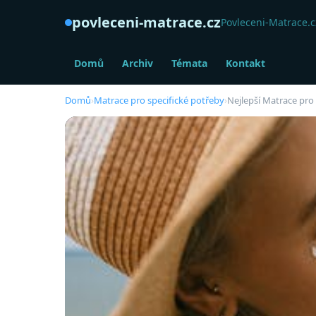
povleceni-matrace.cz
Povleceni-Matrace.cz
Domů
Archiv
Témata
Kontakt
Domů
›
Matrace pro specifické potřeby
›
Nejlepší Matrace pro