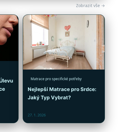
Zobrazit vše →
Matrace pro specifické potřeby
 Úlevu
dce
Nejlepší Matrace pro Srdce:
Jaký Typ Vybrat?
27. 1. 2026