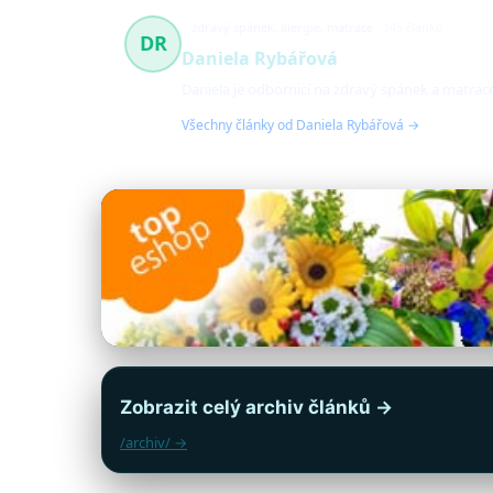
zdravý spánek, alergie, matrace
145 článků
DR
Daniela Rybářová
Daniela je odbornicí na zdravý spánek a matrace
Všechny články od Daniela Rybářová →
Zobrazit celý archiv článků →
/archiv/ →