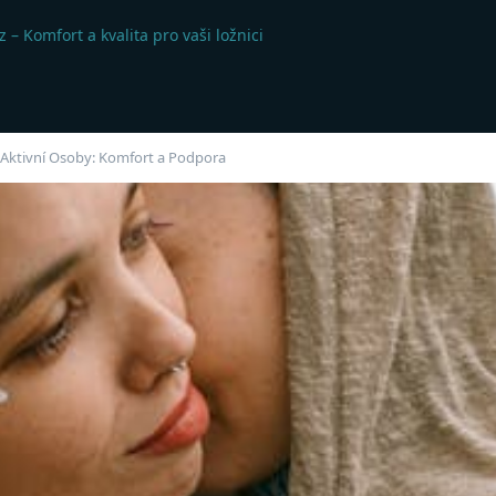
 – Komfort a kvalita pro vaši ložnici
 Aktivní Osoby: Komfort a Podpora