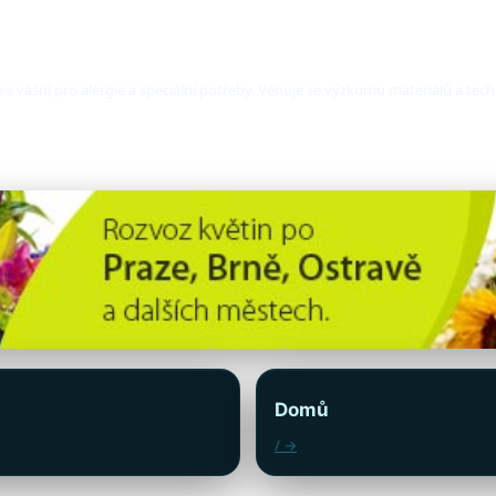
 s vášní pro alergie a speciální potřeby. Věnuje se výzkumu materiálů a tec
Domů
/ →