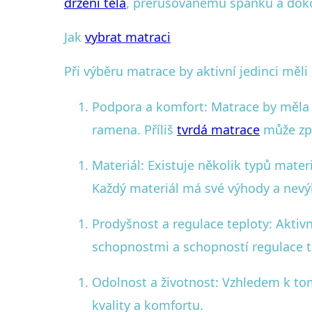
držení těla
, přerušovanému spánku a doko
Jak
vybrat matraci
Při výběru matrace by aktivní jedinci měli
Podpora a komfort: Matrace by měla p
ramena. Příliš
tvrdá matrace
může způ
Materiál: Existuje několik typů mater
Každý materiál má své výhody a nevýho
Prodyšnost a regulace teploty: Aktiv
schopnostmi a schopností regulace 
Odolnost a životnost: Vzhledem k tomu
kvality a komfortu.