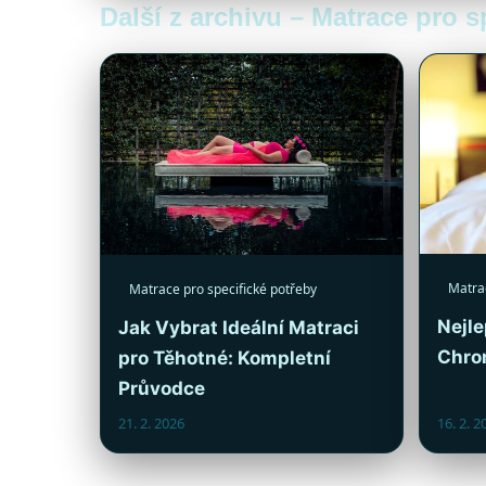
Další z archivu – Matrace pro s
Matrac
Matrace pro specifické potřeby
Nejle
Jak Vybrat Ideální Matraci
Chro
pro Těhotné: Kompletní
Průvodce
21. 2. 2026
16. 2. 2