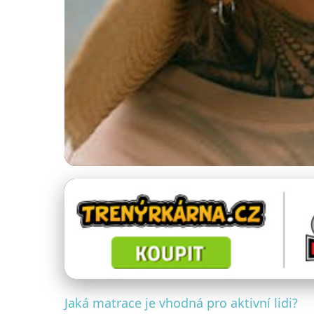
Matrace pro specifické potřeby
Nejlepší Matrace 
25. 1. 2026
· 4 min čtení · Autor: Daniela Rybářová
Jaká matrace je vhodná pro aktivní lidi?