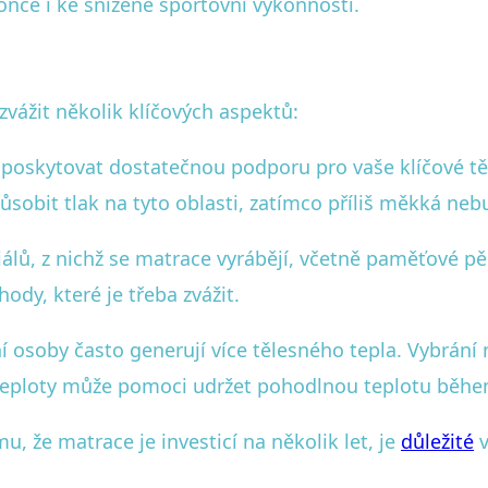
nce i ke snížené sportovní výkonnosti.
 zvážit několik klíčových aspektů:
oskytovat dostatečnou podporu pro vaše klíčové těle
sobit tlak na tyto oblasti, zatímco příliš měkká n
iálů, z nichž se matrace vyrábějí, včetně paměťové pě
dy, které je třeba zvážit.
ní osoby často generují více tělesného tepla. Vybrání
teploty může pomoci udržet pohodlnou teplotu běh
, že matrace je investicí na několik let, je
důležité
v