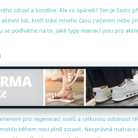
obrého zdraví a kondice. Ale co spánek? Ten je často p
ktivní lidi, kteří tráví mnoho času cvičením nebo jin
u se podíváme na to, jaké typy matrací jsou pro aktiv
i
amenem pro regeneraci svalů a celkovou odolnost tě
e mohlo během noci plně zotavit. Nesprávná matrace