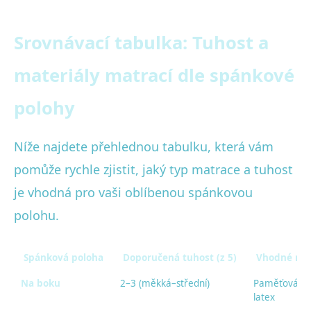
Srovnávací tabulka: Tuhost a
materiály matrací dle spánkové
polohy
Níže najdete přehlednou tabulku, která vám
pomůže rychle zjistit, jaký typ matrace a tuhost
je vhodná pro vaši oblíbenou spánkovou
polohu.
Spánková poloha
Doporučená tuhost (z 5)
Vhodné mat
Na boku
2–3 (měkká–střední)
Paměťová pě
latex