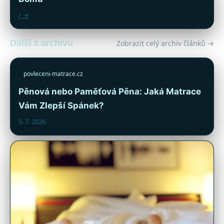
/ →
Další z archivu
Zobrazit celý archiv článků →
povleceni-matrace.cz
Pěnová nebo Paměťová Pěna: Jaká Matrace
Vám Zlepší Spánek?
5. 7. 2026