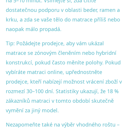
na 5–10 minut. Všímejte si, zda cítíte
dostatečnou podporu v oblasti beder, ramen a
krku, a zda se vaše tělo do matrace příliš nebo
naopak málo propadá.
Tip: Požádejte prodejce, aby vám ukázal
matrace se zónovým členěním nebo hybridní
konstrukcí, pokud často měníte polohy. Pokud
vybíráte matraci online, upřednostněte
prodejce, kteří nabízejí možnost vrácení zboží v
rozmezí 30–100 dní. Statistiky ukazují, že 18 %
zákazníků matraci v tomto období skutečně
vymění za jiný model.
Nezapomeňte také na výběr vhodného roštu –