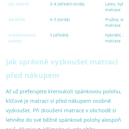
Na zádech
3–4 (střední–tvrdá)
Latex, hybrid
matrace
Na břiše
4–5 (tvrdá)
Pružiny, sen
matrace
Kombinované
3 (střední)
Hybridní, zó
polohy
matrace
Jak správně vyzkoušet matraci
před nákupem
Ať už preferujete kteroukoli spánkovou polohu,
klíčové je matraci si před nákupem osobně
vyzkoušet. Při zkoušení matrace v obchodě si
lehněte do své běžné spánkové polohy alespoň