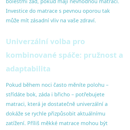
bolestmi zad, pokud mají nevhodnou matraci.
Investice do matrace s pevnou oporou tak
může mít zásadní vliv na vaše zdraví.
Univerzální volba pro
kombinované spáče: pružnost a
adaptabilita
Pokud během noci často měníte polohu –
střídáte bok, záda i břicho – potřebujete
matraci, která je dostatečně univerzální a
dokáže se rychle přizpůsobit aktuálnímu
zatížení. Příliš měkké matrace mohou být