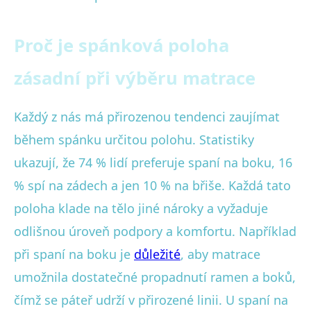
Proč je spánková poloha
zásadní při výběru matrace
Každý z nás má přirozenou tendenci zaujímat
během spánku určitou polohu. Statistiky
ukazují, že 74 % lidí preferuje spaní na boku, 16
% spí na zádech a jen 10 % na břiše. Každá tato
poloha klade na tělo jiné nároky a vyžaduje
odlišnou úroveň podpory a komfortu. Například
při spaní na boku je
důležité
, aby matrace
umožnila dostatečné propadnutí ramen a boků,
čímž se páteř udrží v přirozené linii. U spaní na