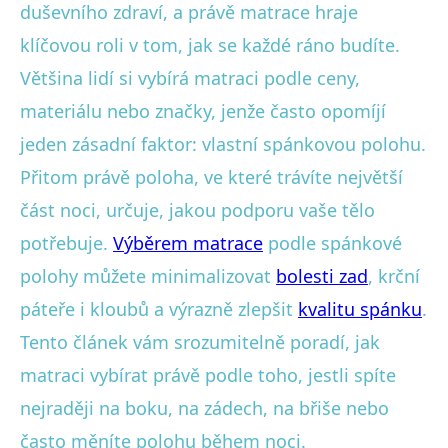
duševního zdraví, a právě matrace hraje
klíčovou roli v tom, jak se každé ráno budíte.
Většina lidí si vybírá matraci podle ceny,
materiálu nebo značky, jenže často opomíjí
jeden zásadní faktor: vlastní spánkovou polohu.
Přitom právě poloha, ve které trávíte největší
část noci, určuje, jakou podporu vaše tělo
potřebuje.
Výběrem matrace
podle spánkové
polohy můžete minimalizovat
bolesti zad
, krční
páteře i kloubů a výrazně zlepšit
kvalitu spánku
.
Tento článek vám srozumitelně poradí, jak
matraci vybírat právě podle toho, jestli spíte
nejraději na boku, na zádech, na břiše nebo
často měníte polohu během noci.