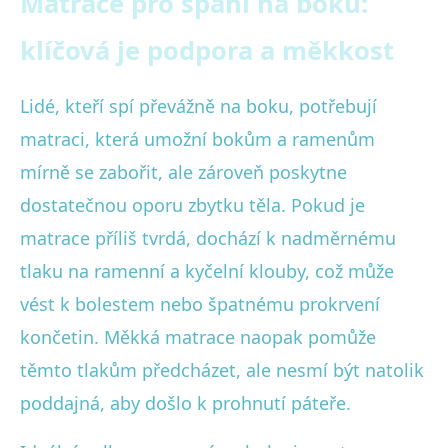
Matrace pro spaní na boku:
klíčová je podpora a měkkost
Lidé, kteří spí převážně na boku, potřebují
matraci, která umožní bokům a ramenům
mírně se zabořit, ale zároveň poskytne
dostatečnou oporu zbytku těla. Pokud je
matrace příliš tvrdá, dochází k nadměrnému
tlaku na ramenní a kyčelní klouby, což může
vést k bolestem nebo špatnému prokrvení
končetin. Měkká matrace naopak pomůže
těmto tlakům předcházet, ale nesmí být natolik
poddajná, aby došlo k prohnutí páteře.