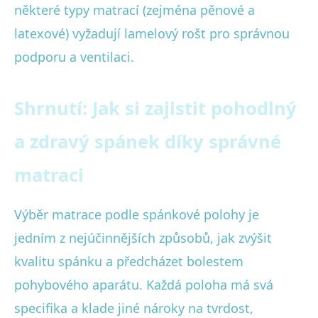
některé typy matrací (zejména pěnové a
latexové) vyžadují lamelový rošt pro správnou
podporu a ventilaci.
Shrnutí: Jak si zajistit pohodlný
a zdravý spánek díky správné
matraci
Výběr matrace podle spánkové polohy je
jedním z nejúčinnějších způsobů, jak zvýšit
kvalitu spánku a předcházet bolestem
pohybového aparátu. Každá poloha má svá
specifika a klade jiné nároky na tvrdost,