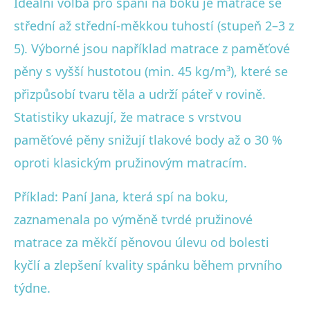
Ideální volba pro spaní na boku je matrace se
střední až střední-měkkou tuhostí (stupeň 2–3 z
5). Výborné jsou například matrace z paměťové
pěny s vyšší hustotou (min. 45 kg/m³), které se
přizpůsobí tvaru těla a udrží páteř v rovině.
Statistiky ukazují, že matrace s vrstvou
paměťové pěny snižují tlakové body až o 30 %
oproti klasickým pružinovým matracím.
Příklad: Paní Jana, která spí na boku,
zaznamenala po výměně tvrdé pružinové
matrace za měkčí pěnovou úlevu od bolesti
kyčlí a zlepšení kvality spánku během prvního
týdne.