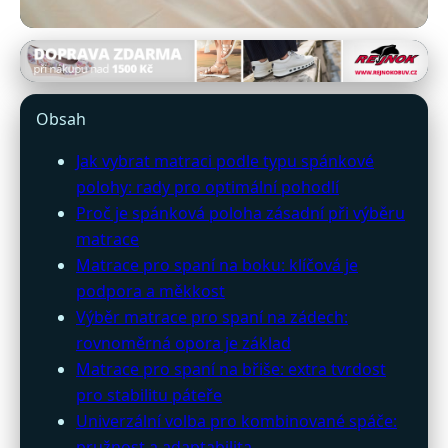
povleceni-matrace.cz
Optimalizujte Spánek: Jak
Obsah
Vybrat Matraci Podle Polohy
Jak vybrat matraci podle typu spánkové
Spaní
polohy: rady pro optimální pohodlí
Proč je spánková poloha zásadní při výběru
25. 6. 2026
· 10 min čtení · Autor: Veronika Černá
matrace
Matrace pro spaní na boku: klíčová je
podpora a měkkost
Výběr matrace pro spaní na zádech:
rovnoměrná opora je základ
Matrace pro spaní na břiše: extra tvrdost
pro stabilitu páteře
Univerzální volba pro kombinované spáče:
pružnost a adaptabilita