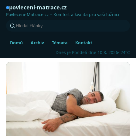
povleceni-matrace.cz
Povleceni-Matrace.cz – Komfort a kvalita pro vaši ložnici
Domů
Archiv
Témata
Kontakt
Dnes je Pondělí dne 10 8. 2026
· 24°C