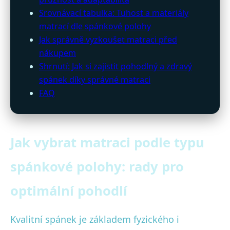
Srovnávací tabulka: Tuhost a materiály
matrací dle spánkové polohy
Jak správně vyzkoušet matraci před
nákupem
Shrnutí: Jak si zajistit pohodlný a zdravý
spánek díky správné matraci
FAQ
Jak vybrat matraci podle typu
spánkové polohy: rady pro
optimální pohodlí
Kvalitní spánek je základem fyzického i