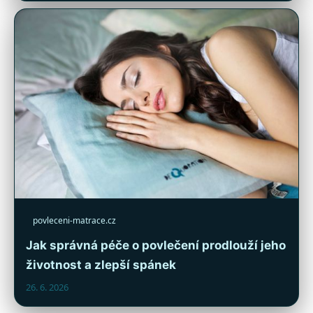
povleceni-matrace.cz
Jak správná péče o povlečení prodlouží jeho
životnost a zlepší spánek
26. 6. 2026