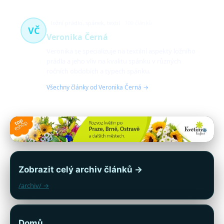
ložní prádlo, spánek, textil
100 článků
VČ
Veronika Černá
Veronika se specializuje na textilní aspekty ložního
prádla a jeho vliv na kvalitu spánku v různých
ročních obdobích a typech spánku.
Všechny články od Veronika Černá →
Zobrazit celý archiv článků →
/archiv/ →
Domů