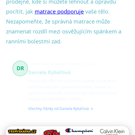
prodejně, kde si můžete lehnout a opravdu
pocítit, jak
matrace podporuje
vaše tělo.
Nezapomeňte, že správná matrace může
znamenat rozdíl mezi osvěžujícím spánkem a
ranními bolestmi zad.
zdravý spánek, alergie, matrace
145 článků
DR
Daniela Rybářová
Daniela je odbornicí na zdravý spánek a matrace s
vášní pro alergie a speciální potřeby. Věnuje se
výzkumu materiálů a technologií, které podporují
regeneraci těla během spánku.
Všechny články od Daniela Rybářová →