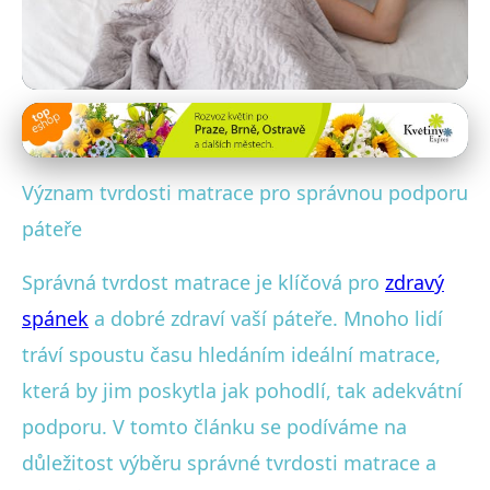
Zdravotní výhody správné matrace
Jak Správně Vybrat Matraci
Význam tvrdosti matrace pro správnou podporu
pro Zdraví Vaší Páteře a
páteře
Spánek
Správná tvrdost matrace je klíčová pro
zdravý
14. 6. 2025
· 4 min čtení · Autor: Daniela Rybářová
spánek
a dobré zdraví vaší páteře. Mnoho lidí
tráví spoustu času hledáním ideální matrace,
která by jim poskytla jak pohodlí, tak adekvátní
podporu. V tomto článku se podíváme na
důležitost výběru správné tvrdosti matrace a