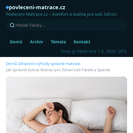
povleceni-matrace.cz
Povleceni-Matrace.cz – Komfort a kvalita pro vaši ložnici
Domů
Archiv
Témata
Kontakt
Dnes je Pátek dne 7 8. 2026
· 26°C
Domů
›
Zdravotní výhody správné matrace
›
Jak Správně Vybrat Matraci pro Zdraví Vaší Páteře a Spánek