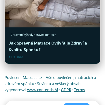
Zdravotní výhody správné matrace
Jak Správná Matrace Ovlivňuje Zdraví a
Kvalitu Spánku?
11. 2. 2026
Povleceni-Matrace.cz – Vše o povlečení, matracích a
zdravém spánku · Stránku a veškerý obsah
vygeneroval
www.contentis.AI
·
GDPR
·
Terms