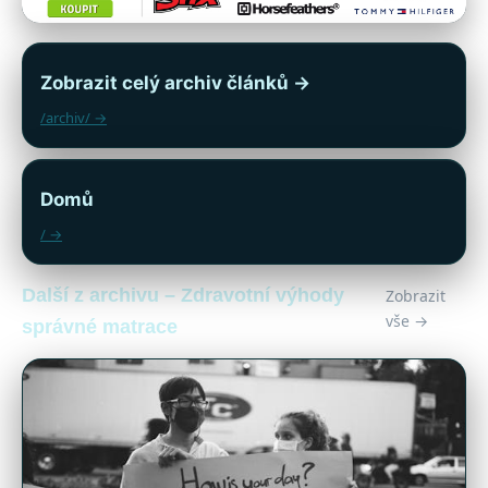
Zobrazit celý archiv článků →
/archiv/ →
Domů
/ →
Další z archivu – Zdravotní výhody
Zobrazit
vše →
správné matrace