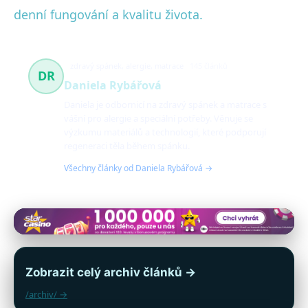
denní fungování a kvalitu života.
zdravý spánek, alergie, matrace
145 článků
DR
Daniela Rybářová
Daniela je odbornicí na zdravý spánek a matrace s
vášní pro alergie a speciální potřeby. Věnuje se
výzkumu materiálů a technologií, které podporují
regeneraci těla během spánku.
Všechny články od Daniela Rybářová →
Zobrazit celý archiv článků →
/archiv/ →