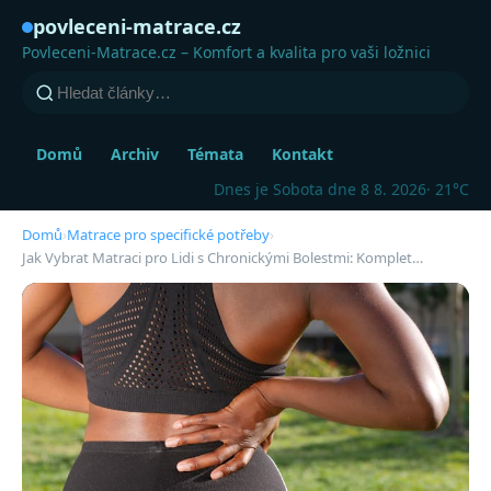
povleceni-matrace.cz
Povleceni-Matrace.cz – Komfort a kvalita pro vaši ložnici
Domů
Archiv
Témata
Kontakt
Dnes je Sobota dne 8 8. 2026
· 21°C
Domů
›
Matrace pro specifické potřeby
›
Jak Vybrat Matraci pro Lidi s Chronickými Bolestmi: Komplet…