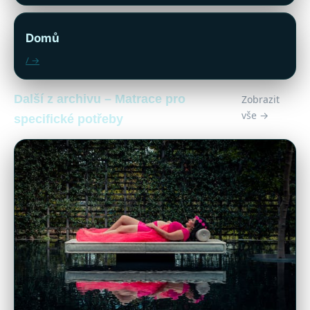
Domů
/ →
Další z archivu – Matrace pro
Zobrazit
vše →
specifické potřeby