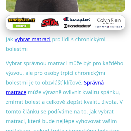
Matrace pro specifické potřeby
Jak Vybrat Matraci pro Lidi s
Jak
vybrat matraci
pro lidi s chronickými
Chronickými Bolestmi:
bolestmi
Kompletní Průvodce
Vybrat správnou matraci může být pro každého
23. 1. 2026
· 4 min čtení · Autor: Daniela Rybářová
výzvou, ale pro osoby trpící chronickými
bolestmi je to obzvlášť klíčové.
Správná
matrace
může výrazně ovlivnit kvalitu spánku,
zmírnit bolest a celkově zlepšit kvalitu života. V
tomto článku se podíváme na to, jak vybrat
matraci, která bude nejlépe vyhovovat vašim
potřebám, pokud trpíte chronickými bolestmi.